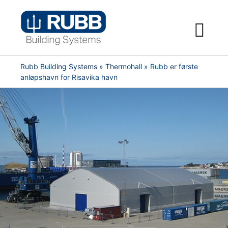
Skip
to
content
Rubb Building Systems
»
Thermohall
» Rubb er første
anløpshavn for Risavika havn