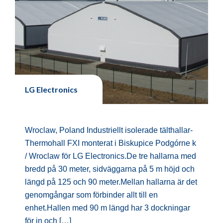
LG Electronics
Wroclaw, Poland Industriellt isolerade tälthallar-
Thermohall FXI monterat i Biskupice Podgórne k
/ Wroclaw för LG Electronics.De tre hallarna med
bredd på 30 meter, sidväggarna på 5 m höjd och
längd på 125 och 90 meter.Mellan hallarna är det
genomgångar som förbinder allt till en
enhet.Hallen med 90 m längd har 3 dockningar
för in och […]