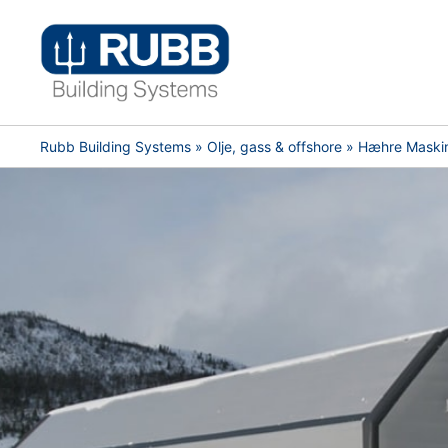
Skip
to
content
Rubb Building Systems
»
Olje, gass & offshore
» Hæhre Maskin