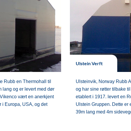
Ulstein Verft
te Rubb en Thermohall til
Ulsteinvik, Norway Rubb A
 lang og er levert med dør
og har sine røtter tilbake 
r Vikenco vært en anerkjent
etablert i 1917. levert en R
r i Europa, USA, og det
Ulstein Gruppen. Dette er 
39m lang med 4m sidevegg