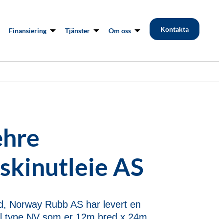
Kontakta
Finansiering
Tjänster
Om oss
hre
skinutleie AS
d, Norway Rubb AS har levert en
l type NV som er 12m bred x 24m