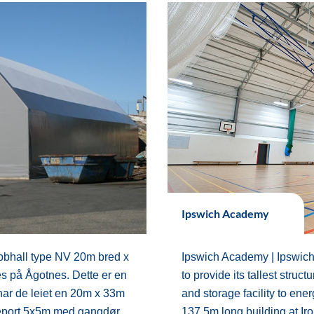
Ipswich Academy
bbhall type NV 20m bred x
Ipswich Academy | Ipswic
 på Ågotnes. Dette er en
to provide its tallest struc
 har de leiet en 20m x 33m
and storage facility to en
ldeport 5x5m med gangdør,
137.5m long building at Ir