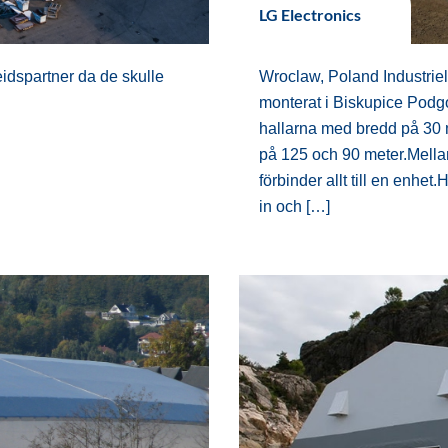
LG Electronics
dspartner da de skulle
Wroclaw, Poland Industriell
monterat i Biskupice Podgó
hallarna med bredd på 30 
på 125 och 90 meter.Mell
förbinder allt till en enhe
in och […]