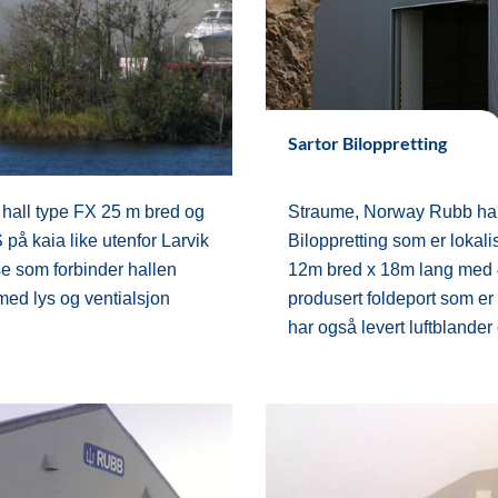
Sartor Biloppretting
hall type FX 25 m bred og
Straume, Norway Rubb har 
 på kaia like utenfor Larvik
Biloppretting som er lokal
e som forbinder hallen
12m bred x 18m lang med 
med lys og ventialsjon
produsert foldeport som e
har også levert luftblander