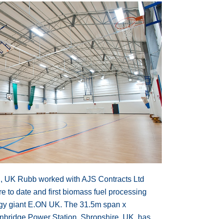
h, UK Rubb worked with AJS Contracts Ltd
ture to date and first biomass fuel processing
ergy giant E.ON UK. The 31.5m span x
onbridge Power Station, Shropshire, UK, has