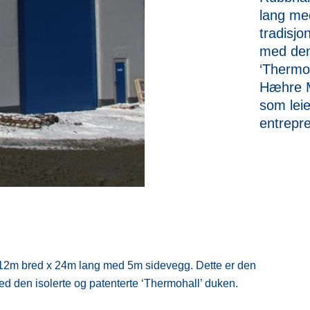
lang me
tradisjo
med den 
‘Thermoh
Hæhre M
som leie
entrepr
 12m bred x 24m lang med 5m sidevegg. Dette er den
ed den isolerte og patenterte ‘Thermohall’ duken.