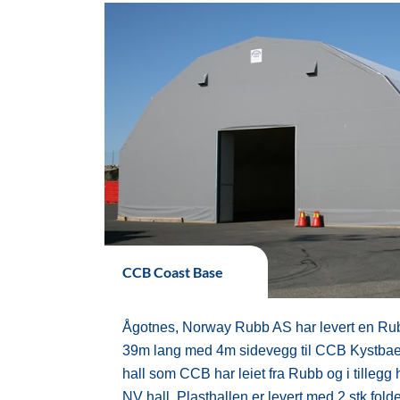
CCB Coast Base
Ågotnes, Norway Rubb AS har levert en Ru
39m lang med 4m sidevegg til CCB Kystbaes
hall som CCB har leiet fra Rubb og i tillegg
NV hall. Plasthallen er levert med 2 stk fo