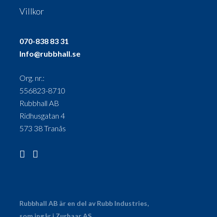
Villkor
070-838 83 31
Info@rubbhall.se
Org. nr.:
556823-8710
Rubbhall AB
Ridhusgatan 4
573 38 Tranås
Rubbhall AB är en del av Rubb Industries,
som ingår i
Zurhaar AS