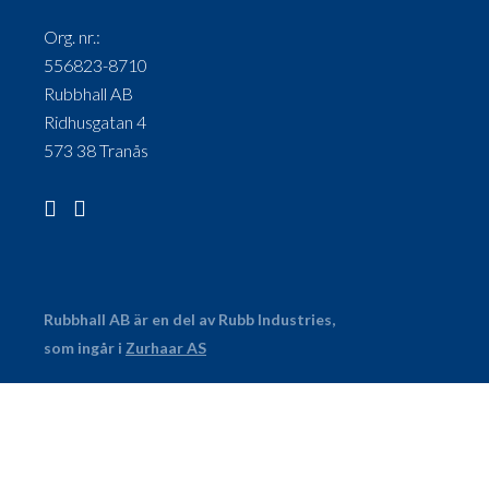
Org. nr.:
556823-8710
Rubbhall AB
Ridhusgatan 4
573 38 Tranås
Rubbhall AB är en del av Rubb Industries,
som ingår i
Zurhaar AS
© 2023 Rubbhall AB